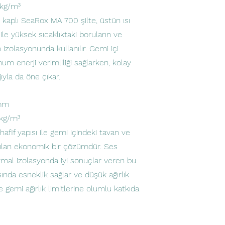
 kg/m³
kaplı SeaRox MA 700 şilte, üstün ısı
ile yüksek sıcaklıktaki boruların ve
 izolasyonunda kullanılır. Gemi içi
m enerji verimliliği sağlarken, kolay
yla da öne çıkar.
 mm
 kg/m³
fif yapısı ile gemi içindeki tavan ve
nılan ekonomik bir çözümdür. Ses
rmal izolasyonda iyi sonuçlar veren bu
sında esneklik sağlar ve düşük ağırlık
e gemi ağırlık limitlerine olumlu katkıda