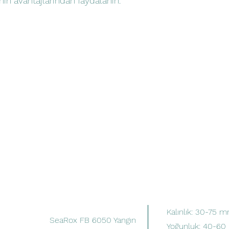
nin avantajlarından faydalanın.
Kalınlık: 30-75 
SeaRox FB 6050 Yangın
Yoğunluk: 40-60