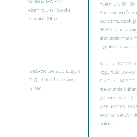
SeaRox MA 700
Yoğunluk: 60-80
Alüminyum Folyolu
Alüminyum folyo 
Taşyünü Şilte
yansıtma özelliği 
HVAC kanallarının
alanlarda maksimu
uygulama avantajı
Kalınlık: 30-100
SeaRox LM 900 Düşük
Yoğunluk: 30-40
Yoğunluklu İzolasyon
SeaRox LM 900, ha
Şiltesi
duvarlarda kulla
yalıtımında ve te
şilte, montaj sıra
avantajı sayesind
bulunur.