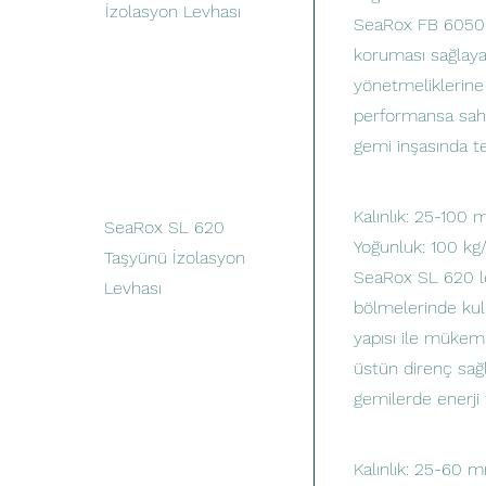
İzolasyon Levhası
SeaRox FB 6050, 
koruması sağlaya
yönetmeliklerin
performansa sahi
gemi inşasında ter
Kalınlık: 25-100
SeaRox SL 620
Yoğunluk: 100 kg
Taşyünü İzolasyon
SeaRox SL 620 le
Levhası
bölmelerinde kul
yapısı ile mükem
üstün direnç sağla
gemilerde enerji 
Kalınlık: 25-60 