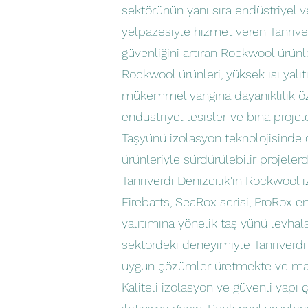
sektörünün yanı sıra endüstriyel v
yelpazesiyle hizmet veren Tanrıverd
güvenliğini artıran Rockwool ürünle
Rockwool ürünleri, yüksek ısı yalı
mükemmel yangına dayanıklılık öze
endüstriyel tesisler ve bina proje
Taşyünü izolasyon teknolojisinde 
ürünleriyle sürdürülebilir projeler
Tanrıverdi Denizcilik'in Rockwool 
Firebatts, SeaRox serisi, ProRox e
yalıtımına yönelik taş yünü levhal
sektördeki deneyimiyle Tanrıverdi D
uygun çözümler üretmekte ve ma
Kaliteli izolasyon ve güvenli yapı ç