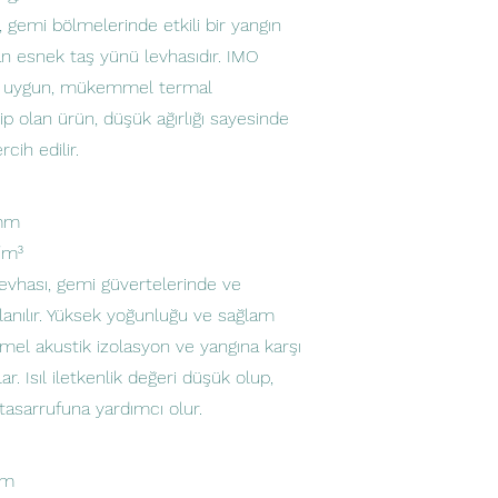
gemi bölmelerinde etkili bir yangın
n esnek taş yünü levhasıdır. IMO
e uygun, mükemmel termal
p olan ürün, düşük ağırlığı sayesinde
cih edilir.
 mm
/m³
vhası, gemi güvertelerinde ve
lanılır. Yüksek yoğunluğu ve sağlam
mel akustik izolasyon ve yangına karşı
r. Isıl iletkenlik değeri düşük olup,
tasarrufuna yardımcı olur.
mm